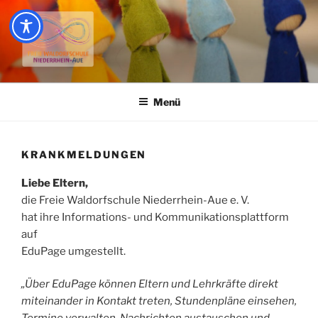
Zum
Inhalt
springen
FREIE WALDORFSCHULE
NIEDERRHEIN AUE
Menü
KRANKMELDUNGEN
Liebe Eltern,
die Freie Waldorfschule Niederrhein-Aue e. V.
hat ihre Informations- und Kommunikationsplattform
auf
EduPage umgestellt.
„Über EduPage können Eltern und Lehrkräfte direkt
miteinander in Kontakt treten, Stundenpläne einsehen,