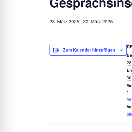
Gesprächsins
28. März 2025
-
30. März 2025
D
Zum Kalender hinzufügen
Be
28
En
30
Ve
:
Ve
Ve
öff