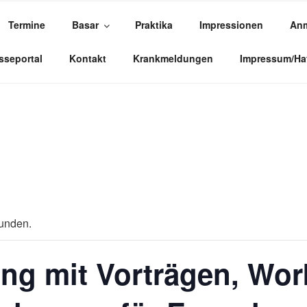
Termine
Basar
Praktika
Impressionen
Anm
LDORFSCHULE NIEDER
sseportal
Kontakt
Krankmeldungen
Impressum/Ha
funden.
ng mit Vorträgen, Wo